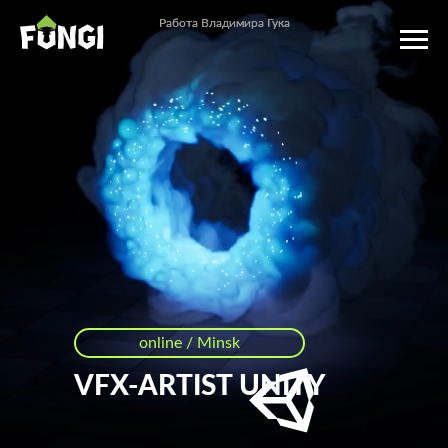
Работа Владимира Гука
Работа Владимира Гука
online / Minsk
VFX-ARTIST UNITY