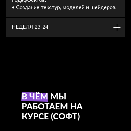
подэффектов;
4 МОДУЛЬ
• Создание текстур, моделей и шейдеров.
Финальный модуль, посвящённый
НЕДЕЛЯ 23-24
разработке твоего уникального
дипломного проекта - сложного
визуального эффекта. Ты разберёшь
весь процесс от создания эскиза до
финала.
И, конечно, сформируешь своё
крутейшее портфолио перед
трудоустройством на позицию VFX-
artist.
В ЧЁМ МЫ
РАБОТАЕМ НА
КУРСЕ (СОФТ)