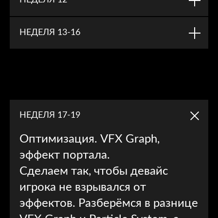
НЕДЕЛЯ 12
На этом модуле ты разберёшь все
этапы разработки базовых VFX для игр.
НЕДЕЛЯ 13-16
И создашь себе в портфолио целых 7
эффектов.
Также мы разберём инструментарий
Photoshop для создания необходимых
текстур и шейпов. И даже Blender для
моделирования объектов, которые ты
сразу используешь в своих эффектах, а
НЕДЕЛЯ 17-19
так же углубишься в шейдерные
техники.
Оптимизация. VFX Graph,
эффект портала.
Сделаем так, чтобы девайс
игрока не взрывался от
эффектов. Разберёмся в разнице