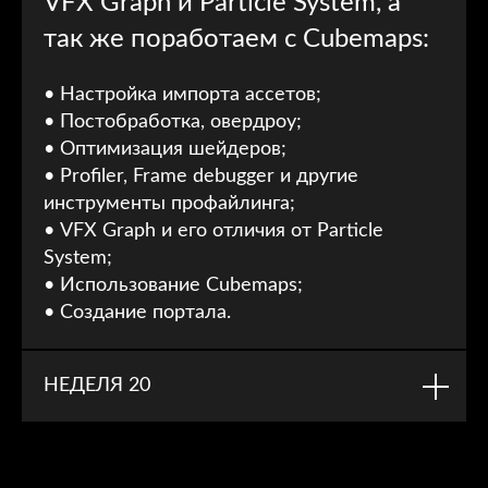
VFX Graph и Particle System, а
так же поработаем с Cubemaps:
• Настройка импорта ассетов;
• Постобработка, овердроу;
• Оптимизация шейдеров;
Все это работы наших студентов!
• Profiler, Frame debugger и другие
3 МОДУЛЬ
инструменты профайлинга;
• VFX Graph и его отличия от Particle
System;
На этом этапе ты научишься создавать
сложные композитные эффекты для
• Использование Cubemaps;
игр, включая использование кода, а так
• Создание портала.
же интегрировать их в игру. Мы
обязательно рассмотрим такие аспекты,
как производительность, чтобы твои
НЕДЕЛЯ 20
эффекты эффективно работали в играх.