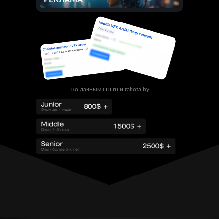
РЕКЛАМА
По данным HH.ru и rabota.by