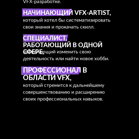
VFX-разработке.
НАЧИНАЮЩИЙ VFX-ARTIST,
который хотел бы систематизировать
свои знания и прокачать скилл.
СПЕЦИАЛИСТ,
РАБОТАЮЩИЙ В ОДНОЙ
СФЕРЕ,
но желающий изменить свою
деятельность или найти новое хобби.
ПРОФЕССИОНАЛ В
ОБЛАСТИ VFX,
который стремится к дальнейшему
совершенствованию и расширению
своих профессиональных навыков.
Подходит ли мне курс?