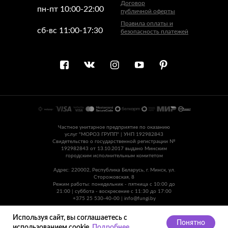
Договор
пн-пт 10:00-22:00
публичной оферты
Правила оплаты и
сб-вс 11:00-17:30
безопасность платежей
Частное унитарное предприятие по оказанию
услуг "МОРОЗ ГРУПП" | УНП 192982843
Свидетельство о государственной регистрации №
192982843 от 13.10.2017 выдано Минским
городским исполнительным комитетом
Адрес: 220002, Республика Беларусь, г. Минск, ул.
Сторожовская, 8
Режим работы: понедельник - пятница с 10:00 до
21:00 | суббота - воскресение с 11:30 до 17:00
+375 25 530-40-00 | info@fungi.by
©2023, FUNGI. Все права защищены.
Используя сайт, вы соглашаетесь с
Понятно
использованием cookie.
Подробнее