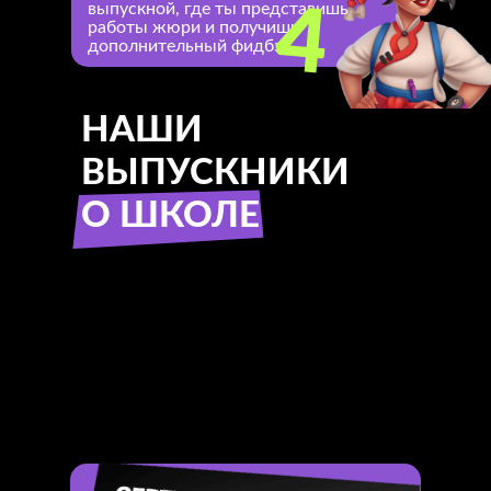
4
выпускной, где ты представишь
работы жюри и получишь
дополнительный фидбэк
НАШИ
ВЫПУСКНИКИ
О ШКОЛЕ