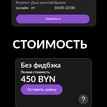
Опыт менторства: 2+ лет
Формат:
Дни занятий:
Время:
Опыт работы в GameDev: 4+ лет
онлайн
пт
18:00-22:00
Более 100+ выпущенных студентов
Записаться
Concept-Artist Characters
СТОИМОСТЬ
Без фидбэка
Полная стоимость:
450 BYN
Оставить заявку