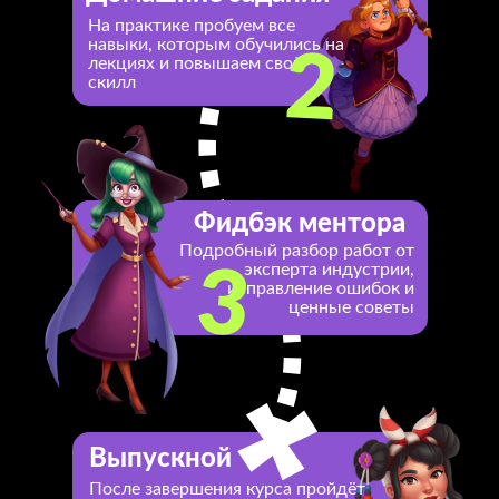
На практике пробуем все
навыки, которым обучились на
2
лекциях и повышаем свой
скилл
Фидбэк ментора
Подробный разбор работ от
эксперта индустрии,
3
исправление ошибок и
ценные советы
Выпускной
После завершения курса пройдёт