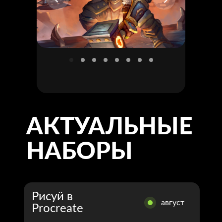
АКТУАЛЬНЫЕ
Ментор курса
Андрей Левченко
НАБОРЫ
2D-Artist
ARTSTATION
Рисуй в
август
Записаться к Андрею
Procreate