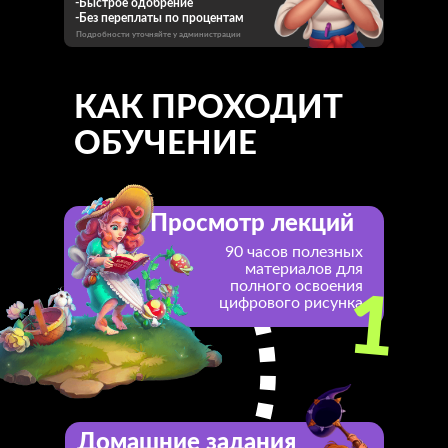
-Быстрое одобрение
-Без переплаты по процентам
Подробности уточняйте у администрации
КАК ПРОХОДИТ
ОБУЧЕНИЕ
Просмотр лекций
90 часов полезных
материалов для
полного освоения
1
цифрового рисунка
Домашние задания