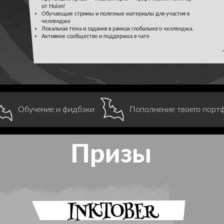
от Huion!
Обучающие стримы и полезные материалы для участия в
челлендже
Локальная тема и задания в рамках глобального челленджа.
Активное сообщество и поддержка в чате
 фидбэки
Пополнение твоего портфолио
О
Призы