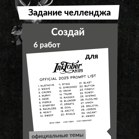
Задание челленджа
Создай
6 работ
для
официальные темы