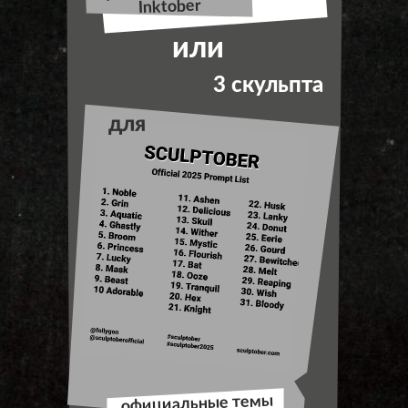
Inktober
или
3 скульпта
для
официальные темы