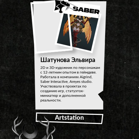
Шатунова Эльвира
2D и 3D-художник по персонажам
с 12-летним опытом в геймдеве.
Работала в компаниях Aigrind,
Saber Interactive, Areyes studio.
Участвовала в проектах по
созданию игр, статуэток-
миниатюр и дополненной
реальности.
Artstation