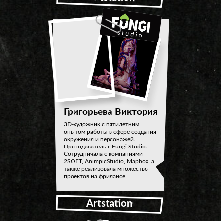
Григорьева Виктория
3D-художник с пятилетним
опытом работы в сфере создания
окружения и персонажей.
Преподаватель в Fungi Studio.
Сотрудничала с компаниями
2SOFT, AnimpicStudio, Mapbox, а
также реализовала множество
проектов на фрилансе.
Artstation