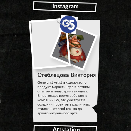
Instagram
Стеблецова Виктория
Generalist Artist и художник по
продукт-маркетингу с 5-летним
опытом в индустрии геймдева.
В настоящее время работает в
компании G5, где участвует в
создании проектов в различных
стилях — от semi-realism до
яркого казуального арта.
Artstation