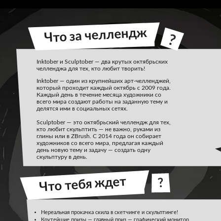
Что за челлендж
?
Inktober и Sculptober — два крутых октябрьских
челленджа для тех, кто любит творить!
Inktober — один из крупнейших арт-челленджей,
который проходит каждый октябрь с 2009 года.
Каждый день в течение месяца художники со
всего мира создают работы на заданную тему и
делятся ими в социальных сетях.
Sculptober — это октябрьский челлендж для тех,
кто любит скульптить — не важно, руками из
глины или в ZBrush. С 2014 года он собирает
художников со всего мира, предлагая каждый
день новую тему и задачу — создать одну
скульптуру в день.
Что тебя ждет
?
Нереальная прокачка скила в скетчинге и скульптинге!
Крутейшие призы — главный приз — графический монитор