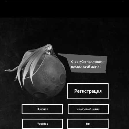
Стартуй в челлендж —
покажи свой скилл!
Регистрация
ТГ-канал
Ламповый чатик
YouTube
ВК