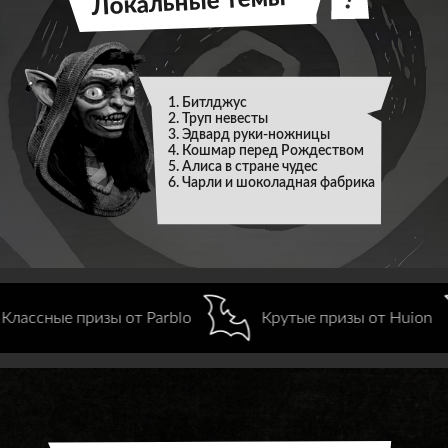
Локальные темы
?
Битлджус
Труп невесты
Эдвард руки-ножницы
Кошмар перед Рождеством
Алиса в стране чудес
Чарли и шоколадная фабрика
т Huion
Классные призы от Parblo
Крутые 