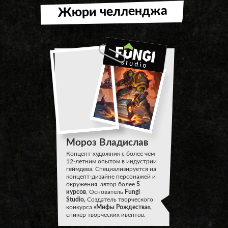
Жюри челленджа
Мороз Владислав
Концепт-художник с более чем
12-летним опытом в индустрии
геймдева. Специализируется на
концепт-дизайне персонажей и
окружения, автор более
5
курсов
, Основатель
Fungi
Studio,
Создатель творческого
конкурса
«Мифы Рождества»,
спикер творческих ивентов.